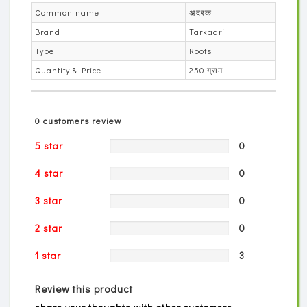
Common name
अदरक
Brand
Tarkaari
Type
Roots
Quantity & Price
250 ग्राम
0 customers review
5 star
0
4 star
0
3 star
0
2 star
0
1 star
3
Review this product